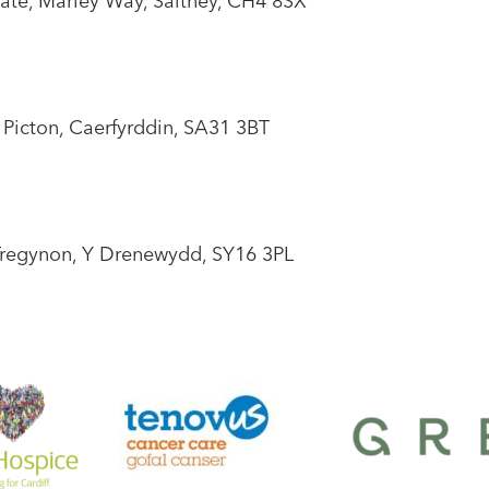
tate, Marley Way, Saltney, CH4 8SX
s Picton, Caerfyrddin, SA31 3BT
regynon, Y Drenewydd, SY16 3PL