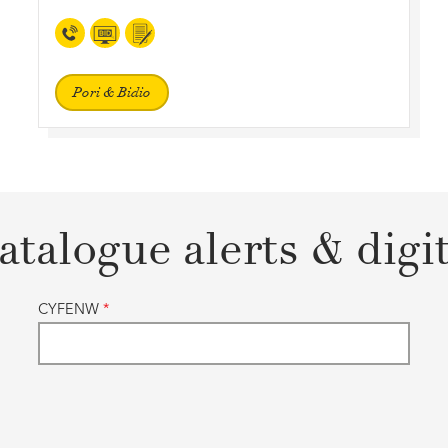
Pori & Bidio
atalogue alerts & digi
CYFENW
*