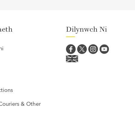
aeth
Dilynwch Ni
ni
tions
Couriers & Other