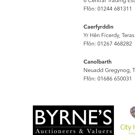
6 Central Trading Es
Ffôn: 01244 681311
Caerfyrddin
Yr Hên Ficerdy, Tera
Ffôn: 01267 468282
Canolbarth
Neuadd Gregynog, T
Ffôn: 01686 650031