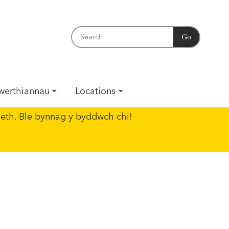
Go
werthiannau
Locations
eth. Ble bynnag y byddwch chi!