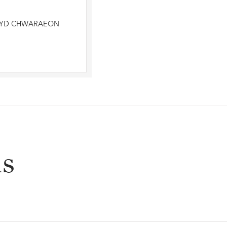
 BYD CHWARAEON
ns